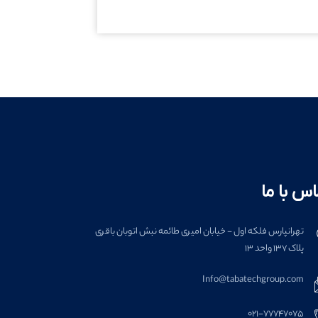
اس با ما
تهرانپارس فلکه اول - خیابان امیری طائمه نبش اتوبان باقری
پلاک 137 واحد 13
Info@tabatechgroup.com
021-77747075