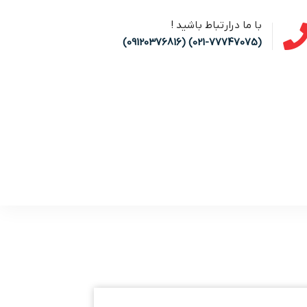
با ما درارتباط باشید !
(021-77747075) (09120376816)